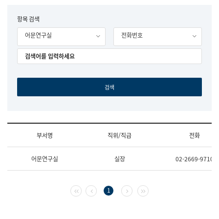
립
국
F
항목 검색
어
o
원
어문연구실
전화번호
r
조
m
직
도
국
어
원
원
장
기
획
연
수
부서명
직위/직급
전화
부
기
조
획
어문연구실
실장
02-2669-9710
직
운
및
영
업
과
무
공
첫 페이지
이전 페이지
다음 페이지
마지막 페이지
1
소
공
개
언
(부
어
서
과