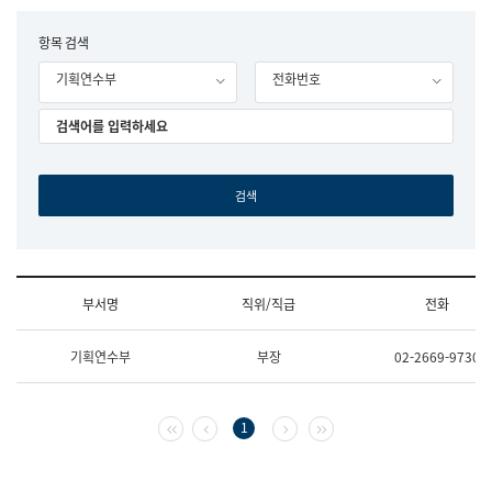
립
국
F
항목 검색
어
o
원
기획연수부
전화번호
r
조
m
직
도
국
어
원
원
장
기
획
연
수
부서명
직위/직급
전화
부
기
조
획
기획연수부
부장
02-2669-9730
직
운
및
영
업
과
무
공
첫 페이지
이전 페이지
다음 페이지
마지막 페이지
1
소
공
개
언
(부
어
서
과