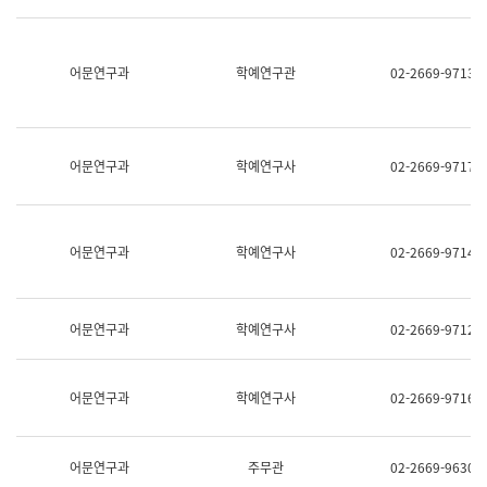
명,
교
직
육
위/
연
직
어문연구과
학예연구관
02-2669-9713
수
급,
과
전
어
화,
문
담
연
당
구
어문연구과
학예연구사
02-2669-9717
업
실
무)
어
문
연
어문연구과
학예연구사
02-2669-9714
구
과
어
문
어문연구과
학예연구사
02-2669-9712
연
구
과
(사
어문연구과
학예연구사
02-2669-9716
전
팀)
언
어
어문연구과
주무관
02-2669-9630
정