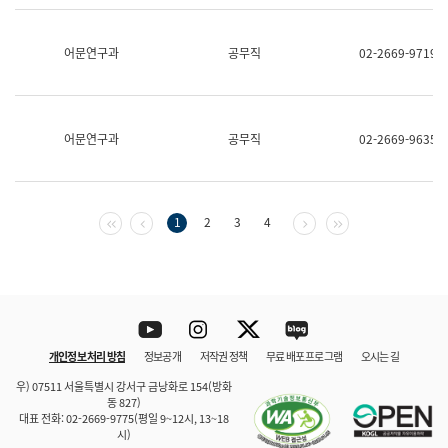
보
과
한
어문연구과
공무직
02-2669-9719
국
어
진
흥
과
어문연구과
공무직
02-2669-9635
수
어
점
자
진
첫 페이지
이전 페이지
다음 페이지
마지막 페이지
1
2
3
4
흥
과
Youtube
Instagram
Twitter
blog
개인정보 처리 방침
정보공개
저작권 정책
무료 배포 프로그램
오시는 길
바로 가기
문체부와 소속기관
우) 07511 서울특별시 강서구 금낭화로 154(방화
동 827)
대표 전화: 02-2669-9775(평일 9~12시, 13~18
시)