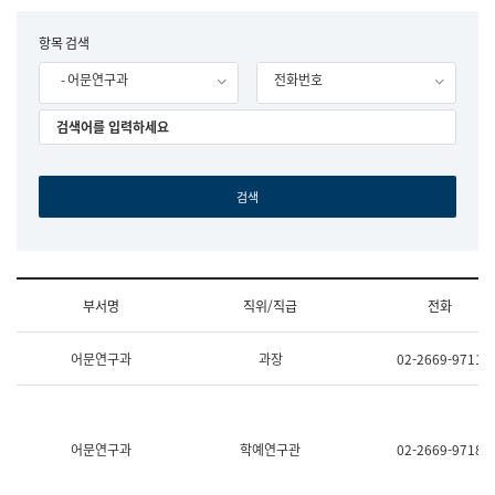
립
국
F
항목 검색
어
o
원
- 어문연구과
전화번호
r
조
m
직
도
국
어
원
원
장
기
획
연
수
부서명
직위/직급
전화
부
기
조
획
어문연구과
과장
02-2669-9711
직
운
및
영
업
과
무
공
소
공
어문연구과
학예연구관
02-2669-9718
개
언
(부
어
서
과