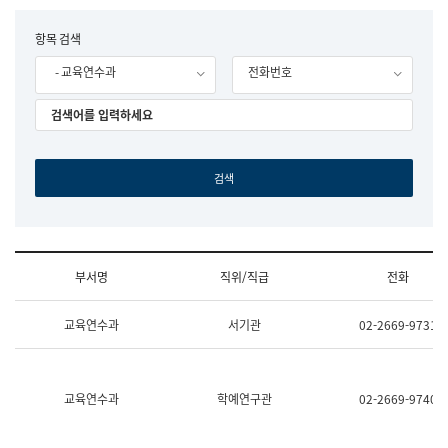
립
국
F
항목 검색
어
o
원
- 교육연수과
전화번호
r
조
m
직
도
국
어
원
원
장
기
획
연
수
부서명
직위/직급
전화
부
기
조
획
교육연수과
서기관
02-2669-9731
직
운
및
영
업
과
무
공
소
공
교육연수과
학예연구관
02-2669-9740
개
언
(부
어
서
과