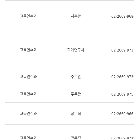
명,
교
직
육
위/
연
교육연수과
사무관
02-2669-9684
직
수
급,
과
전
어
화,
문
담
연
당
구
교육연수과
학예연구사
02-2669-9735
업
실
무)
어
문
연
구
교육연수과
주무관
02-2669-9736
과
어
문
교육연수과
주무관
02-2669-9758
연
구
과
(사
교육연수과
공무직
02-2669-9662
전
팀)
언
어
정
교육연수과
공무직
02-2669-9729