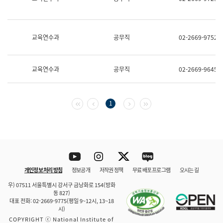
보
과
한
국
교육연수과
공무직
02-2669-9752
어
진
흥
과
교육연수과
공무직
02-2669-9645
수
어
점
자
첫 페이지
이전 페이지
다음 페이지
마지막 페이지
1
진
흥
과
Youtube
Instagram
Twitter
blog
개인정보 처리 방침
정보공개
저작권 정책
무료 배포 프로그램
오시는 길
바로 가기
문체부와 소속기관
우) 07511 서울특별시 강서구 금낭화로 154(방화
동 827)
대표 전화: 02-2669-9775(평일 9~12시, 13~18
시)
COPYRIGHT ⓒ National Institute of