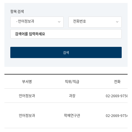
립
국
F
항목 검색
어
o
원
- 언어정보과
전화번호
r
조
m
직
도
국
어
원
원
장
기
획
연
수
부서명
직위/직급
전화
부
기
조
획
언어정보과
과장
02-2669-9750
직
운
및
영
업
과
무
공
언어정보과
학예연구관
02-2669-9754
소
공
개
언
(부
어
서
과