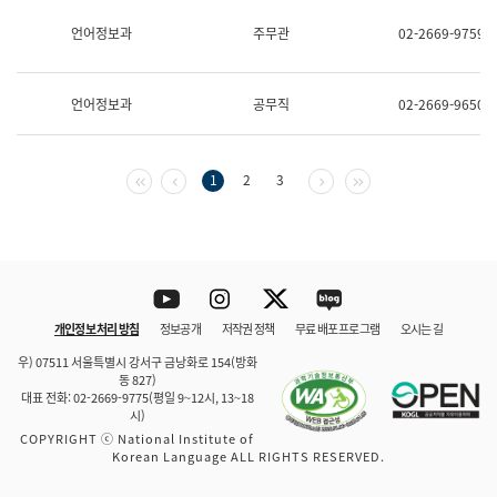
보
과
언어정보과
주무관
02-2669-9759
한
국
어
언어정보과
공무직
02-2669-9650
진
흥
과
수
첫 페이지
이전 페이지
다음 페이지
마지막 페이지
1
2
3
어
점
자
진
흥
과
Youtube
Instagram
Twitter
blog
개인정보 처리 방침
정보공개
저작권 정책
무료 배포 프로그램
오시는 길
바로 가기
문체부와 소속기관
우) 07511 서울특별시 강서구 금낭화로 154(방화
동 827)
대표 전화: 02-2669-9775(평일 9~12시, 13~18
시)
COPYRIGHT ⓒ National Institute of
Korean Language ALL RIGHTS RESERVED.