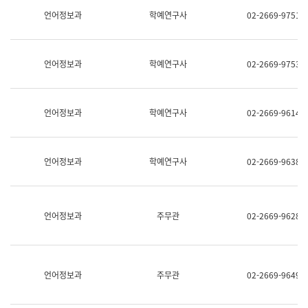
명,
교
언어정보과
학예연구사
02-2669-9751
직
육
위/
연
직
수
급,
과
언어정보과
학예연구사
02-2669-9753
전
어
화,
문
담
연
당
구
언어정보과
학예연구사
02-2669-9614
업
실
무)
어
문
연
언어정보과
학예연구사
02-2669-9638
구
과
어
문
연
언어정보과
주무관
02-2669-9628
구
과
(사
전
팀)
언어정보과
주무관
02-2669-9649
언
어
정