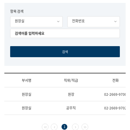
립
국
F
항목 검색
어
o
원
원장실
전화번호
r
조
m
직
도
국
어
원
원
장
기
획
연
수
부서명
직위/직급
전화
부
기
조
획
원장실
원장
02-2669-9700
직
운
및
영
업
과
원장실
공무직
02-2669-9702
무
공
소
공
개
언
(부
어
첫 페이지
이전 페이지
다음 페이지
마지막 페이지
1
서
과