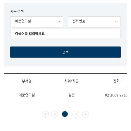
립
국
F
항목 검색
어
o
원
어문연구실
전화번호
r
조
m
직
도
국
어
원
원
장
기
획
연
수
부서명
직위/직급
전화
부
기
조
획
어문연구실
실장
02-2669-9710
직
운
및
영
업
과
무
공
첫 페이지
이전 페이지
다음 페이지
마지막 페이지
1
소
공
개
언
(부
어
서
과