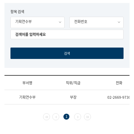
립
국
F
항목 검색
어
o
원
기획연수부
전화번호
r
조
m
직
도
국
어
원
원
장
기
획
연
수
부서명
직위/직급
전화
부
기
조
획
기획연수부
부장
02-2669-9730
직
운
및
영
업
과
무
공
첫 페이지
이전 페이지
다음 페이지
마지막 페이지
1
소
공
개
언
(부
어
서
과