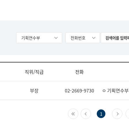
기획연수부
전화번호
직위/직급
전화
부장
02-2669-9730
ㅇ 기획연수부
첫 페이지
이전 페이지
다
1