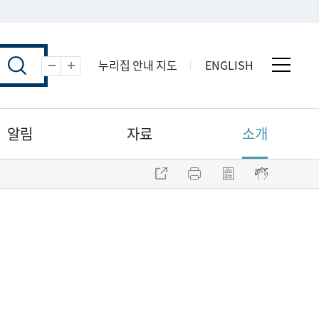
누리집 안내 지도
ENGLISH
전체 
축소
확대
알림
자료
소개
주소 복사
프린트
점자파일 내려받기
점자뷰어 보