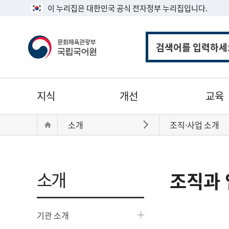
이 누리집은 대한민국 공식 전자정부 누리집입니다.
통
합
검
색
주
지식
개선
교육
메
뉴
현
Home
소개
조직·사업 소개
바로가기
재
위
치:
소개
조직과 
기관 소개