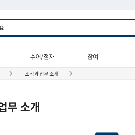
수어/점자
참여
조직과 업무 소개
바로가기
바로가기
업무 소개