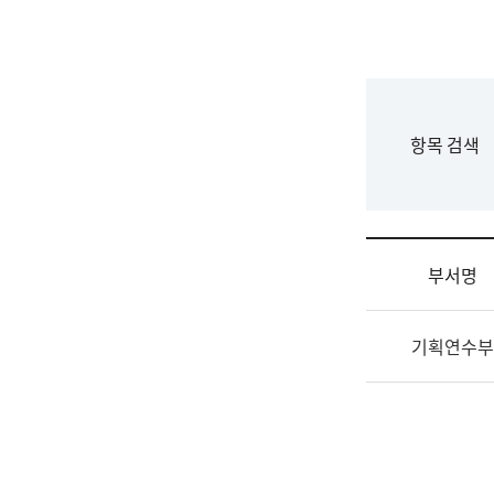
국
립
국
어
원
F
항목 검색
조
o
직
r
도
m
국
어
부서명
원
원
조
장
기획연수부
직
기
및
획
업
연
무
수
소
부
개
기