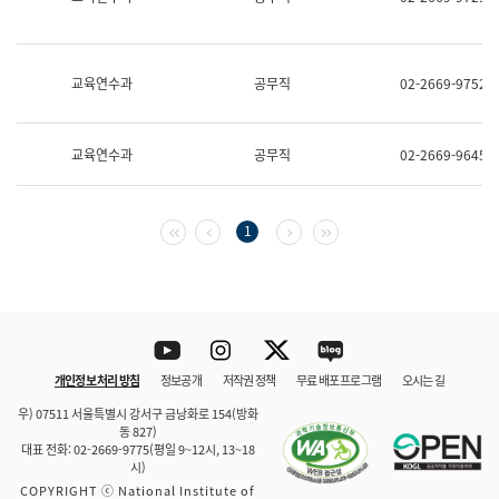
보
과
한
국
교육연수과
공무직
02-2669-9752
어
진
흥
과
교육연수과
공무직
02-2669-9645
수
어
점
자
첫 페이지
이전 페이지
다음 페이지
마지막 페이지
1
진
흥
과
Youtube
Instagram
Twitter
blog
개인정보 처리 방침
정보공개
저작권 정책
무료 배포 프로그램
오시는 길
바로 가기
문체부와 소속기관
우) 07511 서울특별시 강서구 금낭화로 154(방화
동 827)
대표 전화: 02-2669-9775(평일 9~12시, 13~18
시)
COPYRIGHT ⓒ National Institute of