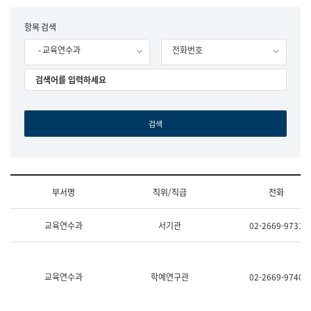
립
국
F
항목 검색
어
o
원
- 교육연수과
전화번호
r
조
m
직
도
국
어
원
원
장
기
획
연
수
부서명
직위/직급
전화
부
기
조
획
교육연수과
서기관
02-2669-9731
직
운
및
영
업
과
무
공
소
공
교육연수과
학예연구관
02-2669-9740
개
언
(부
어
서
과