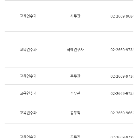
명,
교
직
육
위/
연
교육연수과
사무관
02-2669-9684
직
수
급,
과
전
어
화,
문
담
연
당
구
교육연수과
학예연구사
02-2669-9735
업
실
무)
어
문
연
구
교육연수과
주무관
02-2669-9736
과
어
문
교육연수과
주무관
02-2669-9758
연
구
과
(사
교육연수과
공무직
02-2669-9662
전
팀)
언
어
정
교육연수과
공무직
02-2669-9729