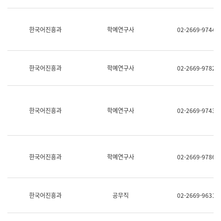
명,
교
직
육
위/
연
한국어진흥과
학예연구사
02-2669-9744
직
수
급,
과
전
어
화,
문
담
연
한국어진흥과
학예연구사
02-2669-9782
당
구
업
실
무)
어
문
연
한국어진흥과
학예연구사
02-2669-9743
구
과
어
문
연
한국어진흥과
학예연구사
02-2669-9786
구
과
(사
전
팀)
한국어진흥과
공무직
02-2669-9631
언
어
정