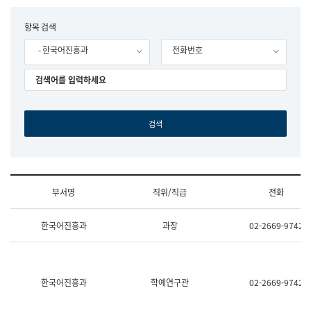
립
국
F
항목 검색
어
o
원
- 한국어진흥과
전화번호
r
조
m
직
도
국
어
원
원
장
기
획
연
수
부서명
직위/직급
전화
부
기
조
획
한국어진흥과
과장
02-2669-9742
직
운
및
영
업
과
무
공
소
공
한국어진흥과
학예연구관
02-2669-9742
개
언
(부
어
서
과