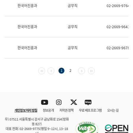
보
한국어진흥과
공무직
02-2669-9764
과
한
국
어
한국어진흥과
공무직
02-2669-9641
진
흥
과
수
한국어진흥과
공무직
02-2669-9678
어
점
자
진
흥
첫 페이지
이전 페이지
다음 페이지
마지막 페이지
1
2
과
Youtube
Instagram
Twitter
blog
개인정보 처리 방침
정보공개
저작권 정책
무료 배포 프로그램
오시는 길
바로 가기
문체부와 소속기관
우) 07511 서울특별시 강서구 금낭화로 154(방화
동 827)
대표 전화: 02-2669-9775(평일 9~12시, 13~18