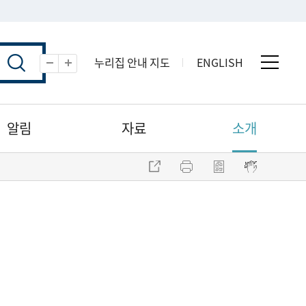
누리집 안내 지도
ENGLISH
전체 
축소
확대
알림
자료
소개
주소 복사
프린트
점자파일 내려받기
점자뷰어 보