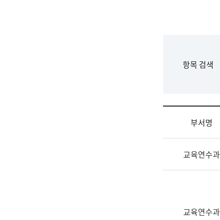
국
립
국
어
원
F
항목 검색
조
o
직
r
도
m
국
어
부서명
원
원
조
장
교육연수과
직
기
및
획
업
연
무
수
소
부
교육연수과
개
기