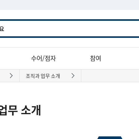
수어/점자
참여
조직과 업무 소개
바로가기
바로가기
업무 소개