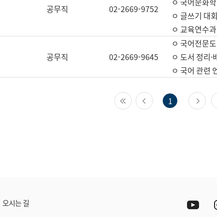
ㅇ 국어문화학
공무직
02-2669-9752
ㅇ 글쓰기 대회
ㅇ 교육연수과
ㅇ 국어전문도
공무직
02-2669-9645
ㅇ 도서 정리·
ㅇ 국어 관련
첫 페이지
이전 페이지
다
1
Yout
오시는 길