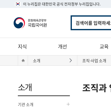
이 누리집은 대한민국 공식 전자정부 누리집입니다.
통
합
검
색
주
지식
개선
교육
메
뉴
현
Home
소개
조직·사업 소개
바로가기
재
위
치:
소개
조직과 
기관 소개