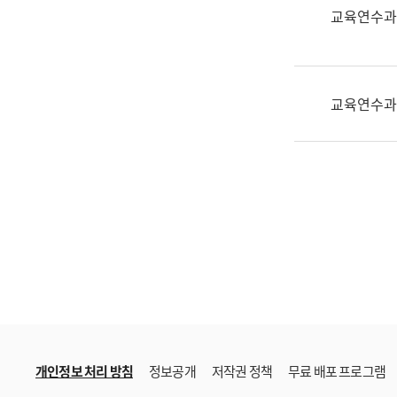
한
교육연수과
국
어
진
흥
교육연수과
과
수
어
점
자
진
흥
과
개인정보 처리 방침
정보공개
저작권 정책
무료 배포 프로그램