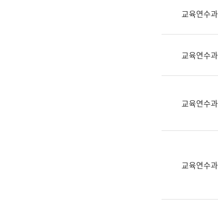
실
교육연수과
어
문
연
구
교육연수과
과
어
문
연
교육연수과
구
과
(사
전
팀)
교육연수과
언
어
정
보
과