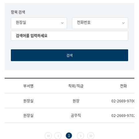
립
국
F
항목 검색
어
o
원
원장실
전화번호
r
조
m
직
도
국
어
원
원
장
기
획
연
수
부서명
직위/직급
전화
부
기
조
획
원장실
원장
02-2669-9700
직
운
및
영
업
과
원장실
공무직
02-2669-9702
무
공
소
공
개
언
(부
어
첫 페이지
이전 페이지
다음 페이지
마지막 페이지
1
서
과