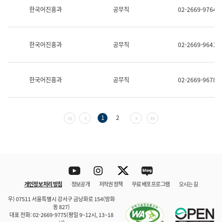
보
한국어진흥과
공무직
02-2669-9764
과
한
국
어
한국어진흥과
공무직
02-2669-9641
진
흥
과
수
한국어진흥과
공무직
02-2669-9678
어
점
자
진
흥
첫 페이지
이전 페이지
다음 페이지
마지막 페이지
1
2
과
Youtube
Instagram
Twitter
blog
개인정보 처리 방침
정보공개
저작권 정책
무료 배포 프로그램
오시는 길
바로 가기
문체부와 소속기관
우) 07511 서울특별시 강서구 금낭화로 154(방화
동 827)
대표 전화: 02-2669-9775(평일 9~12시, 13~18