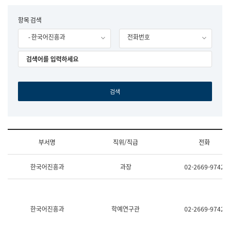
립
국
F
항목 검색
어
o
원
- 한국어진흥과
전화번호
r
조
m
직
도
국
어
원
원
장
기
획
연
수
부서명
직위/직급
전화
부
기
조
획
한국어진흥과
과장
02-2669-9742
직
운
및
영
업
과
무
공
소
공
한국어진흥과
학예연구관
02-2669-9742
개
언
(부
어
서
과