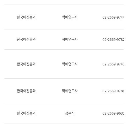
명,
교
직
육
위/
연
한국어진흥과
학예연구사
02-2669-9744
직
수
급,
과
전
어
화,
문
담
연
한국어진흥과
학예연구사
02-2669-9782
당
구
업
실
무)
어
문
연
한국어진흥과
학예연구사
02-2669-9743
구
과
어
문
연
한국어진흥과
학예연구사
02-2669-9786
구
과
(사
전
팀)
한국어진흥과
공무직
02-2669-9631
언
어
정