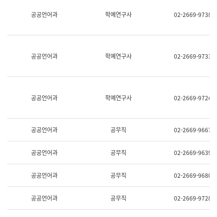
명,
교
공공언어과
학예연구사
02-2669-9738
직
육
위/
연
직
수
급,
과
전
어
공공언어과
학예연구사
02-2669-9733
화,
문
담
연
당
구
업
실
무)
어
공공언어과
학예연구사
02-2669-9724
문
연
구
과
공공언어과
공무직
02-2669-9667
어
문
연
공공언어과
공무직
02-2669-9639
구
과
(사
공공언어과
공무직
02-2669-9680
전
팀)
언
공공언어과
공무직
02-2669-9728
어
정