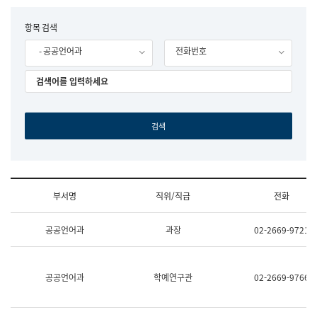
립
국
F
항목 검색
어
o
원
- 공공언어과
전화번호
r
조
m
직
도
국
어
원
원
장
기
획
연
수
부서명
직위/직급
전화
부
기
조
획
공공언어과
과장
02-2669-9721
직
운
및
영
업
과
무
공
공공언어과
학예연구관
02-2669-9766
소
공
개
언
(부
어
서
과