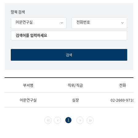
립
국
F
항목 검색
어
o
원
어문연구실
전화번호
r
조
m
직
도
국
어
원
원
장
기
획
연
수
부서명
직위/직급
전화
부
기
조
획
어문연구실
실장
02-2669-9710
직
운
및
영
업
과
무
공
첫 페이지
이전 페이지
다음 페이지
마지막 페이지
1
소
공
개
언
(부
어
서
과