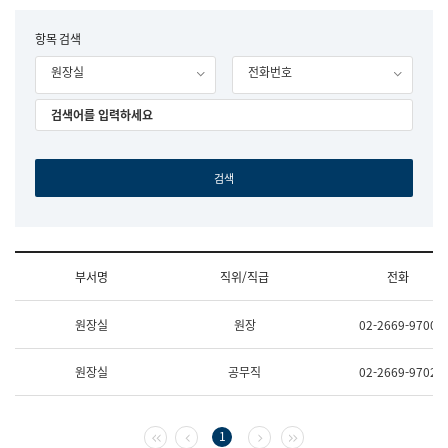
립
국
F
항목 검색
어
o
원
원장실
전화번호
r
조
m
직
도
국
어
원
원
장
기
획
연
수
부서명
직위/직급
전화
부
기
조
획
원장실
원장
02-2669-9700
직
운
및
영
업
과
원장실
공무직
02-2669-9702
무
공
소
공
개
언
(부
어
첫 페이지
이전 페이지
다음 페이지
마지막 페이지
1
서
과