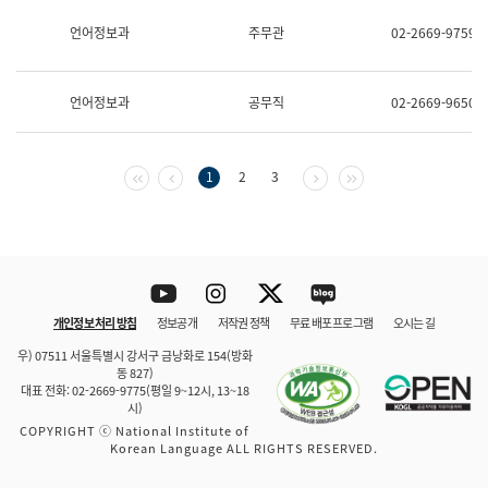
보
과
언어정보과
주무관
02-2669-9759
한
국
어
언어정보과
공무직
02-2669-9650
진
흥
과
수
첫 페이지
이전 페이지
다음 페이지
마지막 페이지
1
2
3
어
점
자
진
흥
과
Youtube
Instagram
Twitter
blog
개인정보 처리 방침
정보공개
저작권 정책
무료 배포 프로그램
오시는 길
바로 가기
문체부와 소속기관
우) 07511 서울특별시 강서구 금낭화로 154(방화
동 827)
대표 전화: 02-2669-9775(평일 9~12시, 13~18
시)
COPYRIGHT ⓒ National Institute of
Korean Language ALL RIGHTS RESERVED.