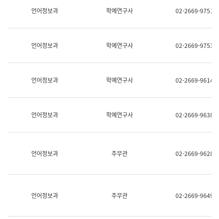
명,
교
언어정보과
학예연구사
02-2669-9751
직
육
위/
연
직
수
급,
과
언어정보과
학예연구사
02-2669-9753
전
어
화,
문
담
연
당
구
언어정보과
학예연구사
02-2669-9614
업
실
무)
어
문
연
언어정보과
학예연구사
02-2669-9638
구
과
어
문
연
언어정보과
주무관
02-2669-9628
구
과
(사
전
팀)
언어정보과
주무관
02-2669-9649
언
어
정