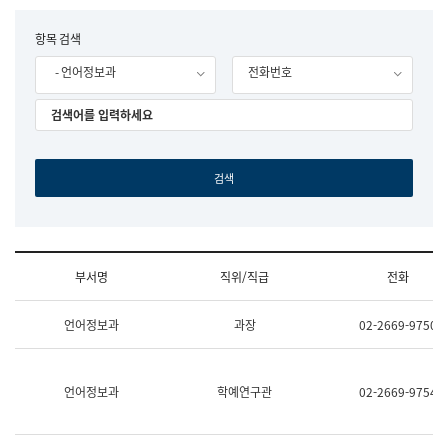
립
국
F
항목 검색
어
o
원
- 언어정보과
전화번호
r
조
m
직
도
국
어
원
원
장
기
획
연
수
부서명
직위/직급
전화
부
기
조
획
언어정보과
과장
02-2669-9750
직
운
및
영
업
과
무
공
언어정보과
학예연구관
02-2669-9754
소
공
개
언
(부
어
서
과