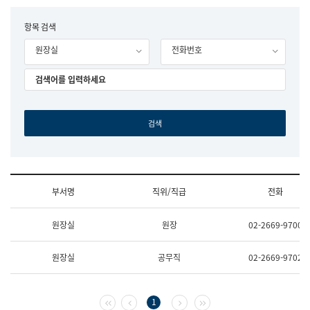
립
국
F
항목 검색
어
o
원
원장실
전화번호
r
조
m
직
도
국
어
원
원
장
기
획
연
수
부서명
직위/직급
전화
부
기
조
획
원장실
원장
02-2669-9700
직
운
및
영
업
과
원장실
공무직
02-2669-9702
무
공
소
공
개
언
(부
어
첫 페이지
이전 페이지
다음 페이지
마지막 페이지
1
서
과