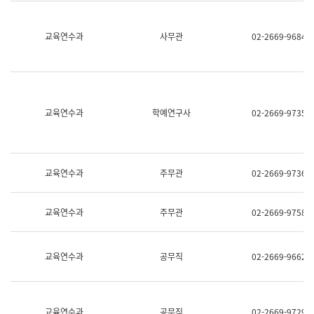
명,
교
직
육
위/
연
교육연수과
사무관
02-2669-9684
직
수
급,
과
전
어
화,
문
담
연
당
구
교육연수과
학예연구사
02-2669-9735
업
실
무)
어
문
연
구
교육연수과
주무관
02-2669-9736
과
어
문
교육연수과
주무관
02-2669-9758
연
구
과
(사
교육연수과
공무직
02-2669-9662
전
팀)
언
어
정
교육연수과
공무직
02-2669-9729