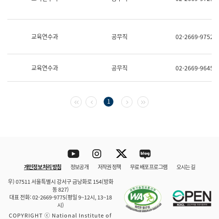
보
과
한
국
교육연수과
공무직
02-2669-9752
어
진
흥
과
교육연수과
공무직
02-2669-9645
수
어
점
자
첫 페이지
이전 페이지
다음 페이지
마지막 페이지
1
진
흥
과
Youtube
Instagram
Twitter
blog
개인정보 처리 방침
정보공개
저작권 정책
무료 배포 프로그램
오시는 길
바로 가기
문체부와 소속기관
우) 07511 서울특별시 강서구 금낭화로 154(방화
동 827)
대표 전화: 02-2669-9775(평일 9~12시, 13~18
시)
COPYRIGHT ⓒ National Institute of