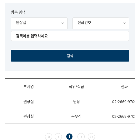
립
국
F
항목 검색
어
o
원
원장실
전화번호
r
조
m
직
도
국
어
원
원
장
기
획
연
수
부서명
직위/직급
전화
부
기
조
획
원장실
원장
02-2669-9700
직
운
및
영
업
과
원장실
공무직
02-2669-9702
무
공
소
공
개
언
(부
어
첫 페이지
이전 페이지
다음 페이지
마지막 페이지
1
서
과