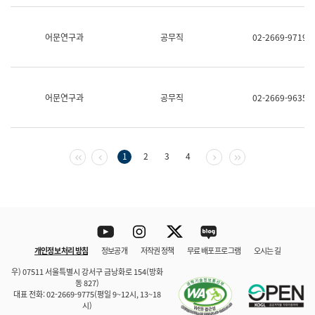
보
과
한
어문연구과
공무직
02-2669-9719
국
어
진
흥
과
어문연구과
공무직
02-2669-9635
수
어
점
자
진
첫 페이지
이전 페이지
다음 페이지
마지막 페이지
1
2
3
4
흥
과
Youtube
Instagram
Twitter
blog
개인정보 처리 방침
정보공개
저작권 정책
무료 배포 프로그램
오시는 길
바로 가기
문체부와 소속기관
우) 07511 서울특별시 강서구 금낭화로 154(방화
동 827)
대표 전화: 02-2669-9775(평일 9~12시, 13~18
시)