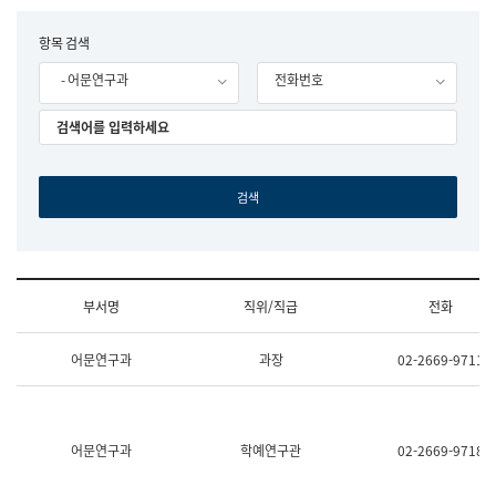
립
국
F
항목 검색
어
o
원
- 어문연구과
전화번호
r
조
m
직
도
국
어
원
원
장
기
획
연
수
부서명
직위/직급
전화
부
기
조
획
어문연구과
과장
02-2669-9711
직
운
및
영
업
과
무
공
소
공
어문연구과
학예연구관
02-2669-9718
개
언
(부
어
서
과