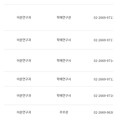
명,
교
직
육
위/
연
직
어문연구과
학예연구관
02-2669-9713
수
급,
과
전
어
화,
문
담
연
당
구
어문연구과
학예연구사
02-2669-9717
업
실
무)
어
문
연
어문연구과
학예연구사
02-2669-9714
구
과
어
문
어문연구과
학예연구사
02-2669-9712
연
구
과
(사
어문연구과
학예연구사
02-2669-9716
전
팀)
언
어
어문연구과
주무관
02-2669-9630
정