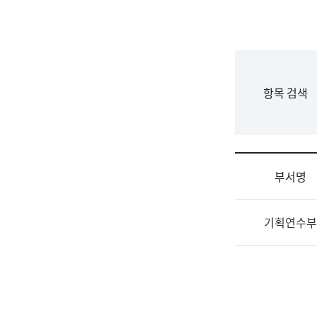
국
립
국
어
원
F
항목 검색
조
o
직
r
도
m
국
어
부서명
원
원
조
장
기획연수부
직
기
및
획
업
연
무
수
소
부
개
기