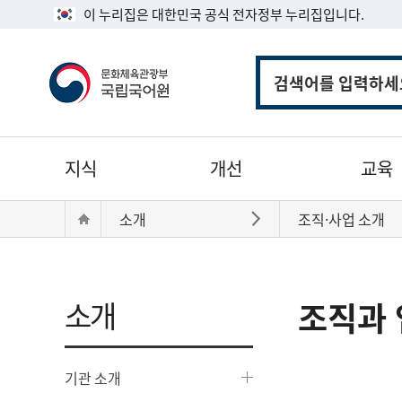
이 누리집은 대한민국 공식 전자정부 누리집입니다.
통
합
검
색
주
지식
개선
교육
메
뉴
현
Home
소개
조직·사업 소개
바로가기
재
위
치:
소개
조직과 
기관 소개