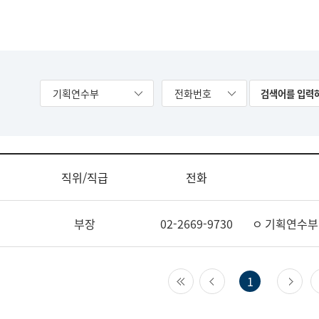
기획연수부
전화번호
직위/직급
전화
부장
02-2669-9730
ㅇ 기획연수부
첫 페이지
이전 페이지
다
1