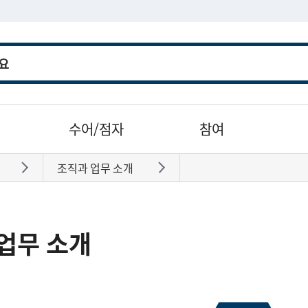
수어/점자
참여
조직과 업무 소개
바로가기
바로가기
업무 소개