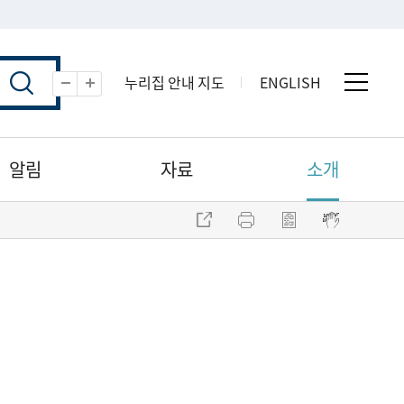
누리집 안내 지도
ENGLISH
전체 
축소
확대
알림
자료
소개
주소 복사
프린트
점자파일 내려받기
점자뷰어 보