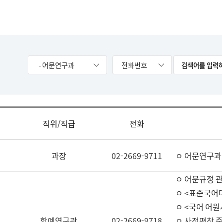
- 어문연구과
전화번호
직위/직급
전화
과장
02-2669-9711
ㅇ 어문연구과
ㅇ 어문규정 
ㅇ <표준국어
ㅇ <국어 어원
학예연구관
02-2669-9718
ㅇ 사전편찬 