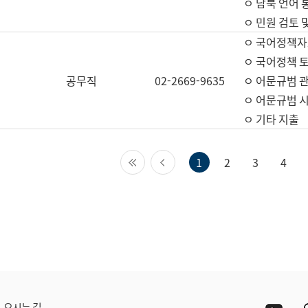
ㅇ 남북 언어 
ㅇ 민원 검토 
ㅇ 국어정책자
ㅇ 국어정책 
공무직
02-2669-9635
ㅇ 어문규범 
ㅇ 어문규범 
ㅇ 기타 지출
첫 페이지
이전 페이지
1
2
3
4
Yout
오시는 길