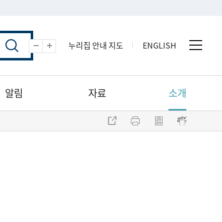
누리집 안내 지도
ENGLISH
전체 
축소
확대
알림
자료
소개
주소 복사
프린트
점자파일 내려받기
점자뷰어 보