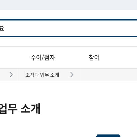
수어/점자
참여
조직과 업무 소개
바로가기
바로가기
업무 소개