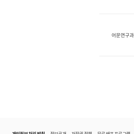
한
국
어
진
흥
어문연구과
과
수
어
점
자
진
흥
과
개인정보 처리 방침
정보공개
저작권 정책
무료 배포 프로그램