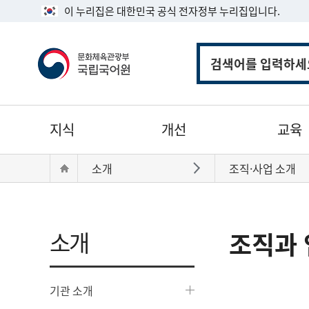
이 누리집은 대한민국 공식 전자정부 누리집입니다.
통
합
검
색
주
지식
개선
교육
메
뉴
현
Home
소개
조직·사업 소개
바로가기
재
위
치:
소개
조직과 
기관 소개