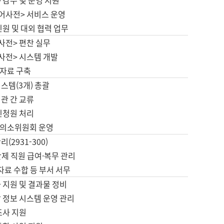
 감수 및 운영 지원
국어사전> 서비스 운영
민원 및 대외 협력 업무
사전> 편찬 실무
사전> 시스템 개발
자료 구축
스템(3개) 총괄
관 간 교류
민청원 처리
의소위원회 운영
(2931-300)
제 직원 급여·복무 관리
 자료 수합 등 부서 서무
 지원 및 결과물 정비
 정보 시스템 운영 관리
조사 지원