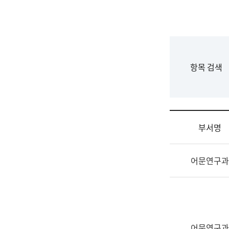
국
립
국
어
원
F
항목 검색
조
o
직
r
도
m
국
어
부서명
원
원
조
장
어문연구과
직
기
및
획
업
연
무
수
소
부
개
기
어문연구과