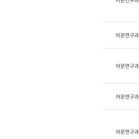
어문연구과
실
어
문
연
구
어문연구과
과
어
문
연
어문연구과
구
과
(사
전
어문연구과
팀)
언
어
정
보
어문연구과
과