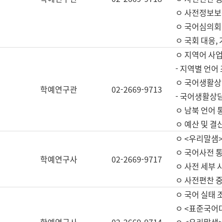
ㅇ 사전정보보
ㅇ 국어심의회
ㅇ 국회 대응,
ㅇ 지역어 사
- 지역별 언어
ㅇ 국어생활상
학예연구관
02-2669-9713
- 국어생활상담
ㅇ 남북 언어 
ㅇ 예산 및 결산(
ㅇ <우리말샘>
ㅇ 국어사전 통
학예연구사
02-2669-9717
ㅇ 사전 세부 사
ㅇ 사전편찬 
ㅇ 국어 실태 
ㅇ <표준국어