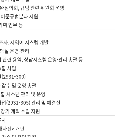
완심의회, 규범 관련 위원회 운영
 어문규범분과 지원
 기획 업무 등
업
 조사, 지역어 시스템 개발
담실 운영·관리
 관련 용역, 상담시스템 운영·관리 총괄 등
통합 사업
2931-300)
 감수 및 운영 총괄
합 시스템 관리 및 운영
업(2931-305) 관리 및 예결산
중장기 계획 수립 지원
조사
대사전> 개편