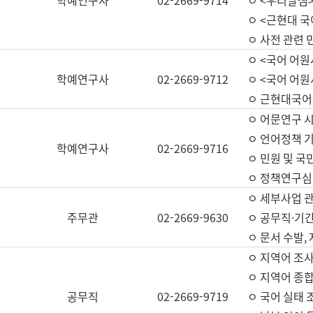
학예연구사
02-2669-9714
ㅇ <우리말샘>
ㅇ <근현대 
ㅇ 사전 관련 
ㅇ <국어 어원
학예연구사
02-2669-9712
ㅇ <국어 어원
ㅇ 근현대국어
ㅇ 어문연구 시
ㅇ 언어정책 기
학예연구사
02-2669-9716
ㅇ 민원 및 국
ㅇ 정책연구심
ㅇ 세부사업 관리
주무관
02-2669-9630
ㅇ 공무직·기간
ㅇ 문서 수발,
ㅇ 지역어 조사
ㅇ 지역어 종합
공무직
02-2669-9719
ㅇ 국어 실태 