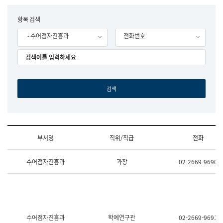
립
국
F
항목 검색
어
o
원
- 수어점자진흥과
전화번호
r
조
m
직
도
국
어
원
원
장
기
획
연
수
부서명
직위/직급
전화
부
기
조
획
수어점자진흥과
과장
02-2669-9690
직
운
및
영
업
과
무
공
소
공
개
언
(부
어
수어점자진흥과
학예연구관
02-2669-9691
서
과