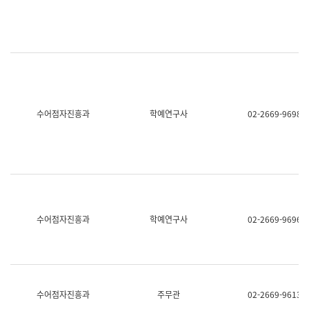
명,
교
직
육
위/
연
직
수
급,
과
전
어
화,
문
담
연
당
구
수어점자진흥과
학예연구사
02-2669-9698
업
실
무)
어
문
연
구
과
어
문
연
수어점자진흥과
학예연구사
02-2669-9696
구
과
(사
전
팀)
언
어
수어점자진흥과
주무관
02-2669-9613
정