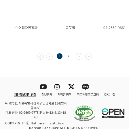
수어점자진흥과
공무직
02-2669-9661
첫 페이지
이전 페이지
다음 페이지
마지막 페이지
1
2
Youtube
Instagram
Twitter
blog
개인정보 처리 방침
정보공개
저작권 정책
무료 배포 프로그램
오시는 길
바로 가기
문체부와 소속기관
우) 07511 서울특별시 강서구 금낭화로 154(방화
동 827)
대표 전화: 02-2669-9775(평일 9~12시, 13~18
시)
COPYRIGHT ⓒ National Institute of
Korean Language ALL RIGHTS RESERVED.