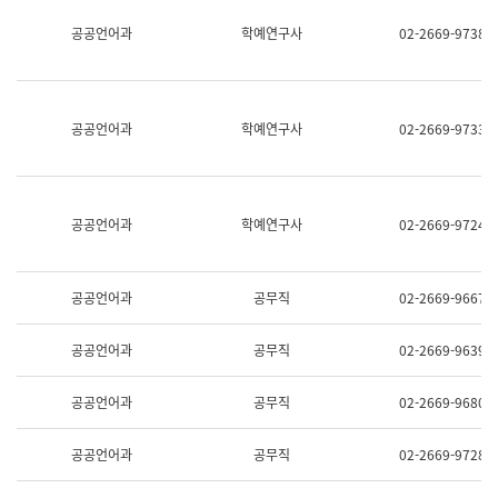
명,
교
공공언어과
학예연구사
02-2669-9738
직
육
위/
연
직
수
급,
과
전
어
공공언어과
학예연구사
02-2669-9733
화,
문
담
연
당
구
업
실
무)
어
공공언어과
학예연구사
02-2669-9724
문
연
구
과
공공언어과
공무직
02-2669-9667
어
문
연
공공언어과
공무직
02-2669-9639
구
과
(사
공공언어과
공무직
02-2669-9680
전
팀)
언
공공언어과
공무직
02-2669-9728
어
정