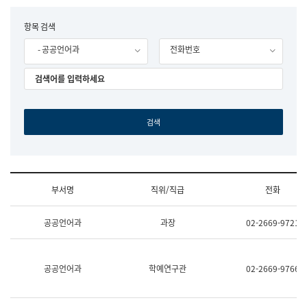
립
국
F
항목 검색
어
o
원
- 공공언어과
전화번호
r
조
m
직
도
국
어
원
원
장
기
획
연
수
부서명
직위/직급
전화
부
기
조
획
공공언어과
과장
02-2669-9721
직
운
및
영
업
과
무
공
공공언어과
학예연구관
02-2669-9766
소
공
개
언
(부
어
서
과