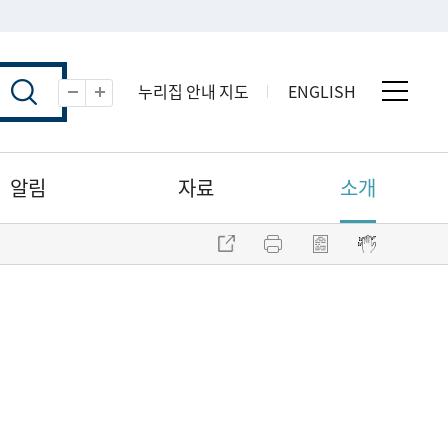
누리집 안내 지도
ENGLISH
전체 
축소
확대
알림
자료
소개
주소 복사
프린트
점자파일 내려받기
점자뷰어 보