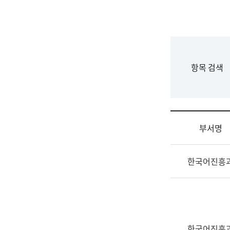
국
립
국
어
원
F
항목 검색
조
o
직
r
도
m
국
어
부서명
원
원
조
장
한국어진흥
직
기
및
획
업
연
무
수
소
부
개
기
한국어진흥