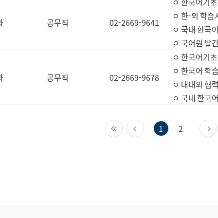
ㅇ 한국어기초
ㅇ 한-외 학습
과
공무직
02-2669-9641
ㅇ 국내 한국
ㅇ 국어원 발간
ㅇ 한국어기초
ㅇ 한국어 학
과
공무직
02-2669-9678
ㅇ 대내외 협력
ㅇ 국내 한국
첫 페이지
이전 페이지
1
2