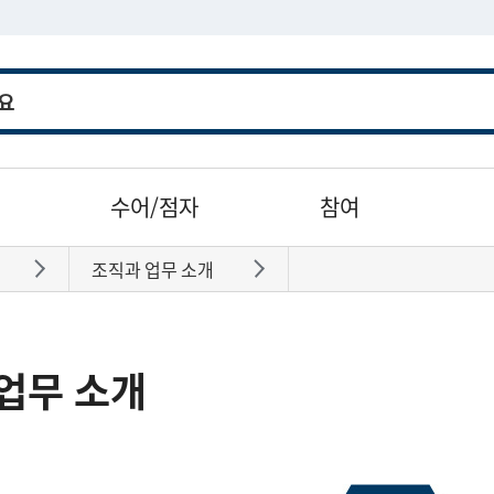
수어/점자
참여
조직과 업무 소개
바로가기
바로가기
업무 소개