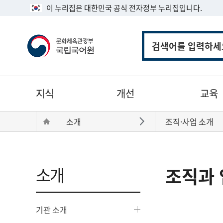
이 누리집은 대한민국 공식 전자정부 누리집입니다.
통
합
검
색
주
지식
개선
교육
메
뉴
현
Home
소개
조직·사업 소개
바로가기
재
위
치:
소개
조직과 
기관 소개