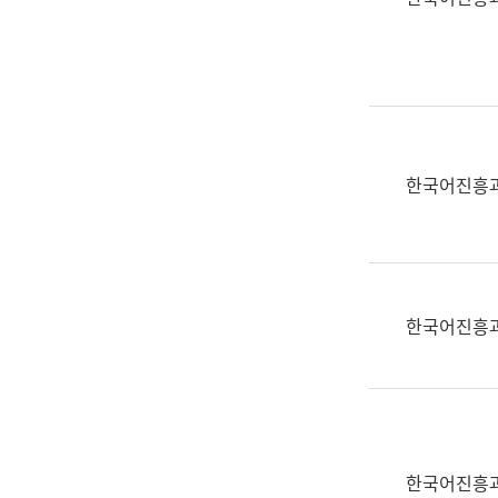
(부
획
서
운
명,
영
직
과
위/
공
직
공
급,
언
한국어진흥
전
어
화,
과
담
교
당
육
업
연
한국어진흥
무)
수
과
어
문
연
구
한국어진흥