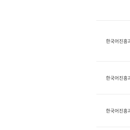
실
어
문
연
구
과
한국어진흥
어
문
연
구
과
한국어진흥
(사
전
팀)
언
어
한국어진흥
정
보
과