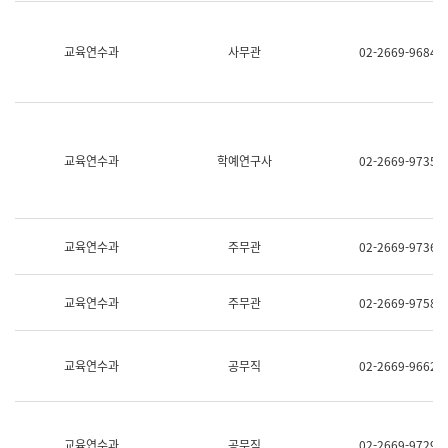
명,
교
직
육
위/
연
교육연수과
사무관
02-2669-9684
직
수
급,
과
전
어
화,
문
담
연
당
구
교육연수과
학예연구사
02-2669-9735
업
실
무)
어
문
연
구
교육연수과
주무관
02-2669-9736
과
어
문
교육연수과
주무관
02-2669-9758
연
구
과
(사
교육연수과
공무직
02-2669-9662
전
팀)
언
어
정
교육연수과
공무직
02-2669-9729