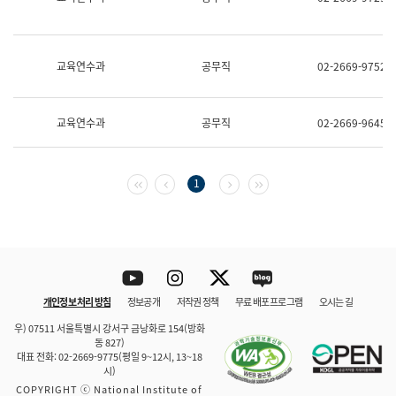
보
과
한
국
교육연수과
공무직
02-2669-9752
어
진
흥
과
교육연수과
공무직
02-2669-9645
수
어
점
자
첫 페이지
이전 페이지
다음 페이지
마지막 페이지
1
진
흥
과
Youtube
Instagram
Twitter
blog
개인정보 처리 방침
정보공개
저작권 정책
무료 배포 프로그램
오시는 길
바로 가기
문체부와 소속기관
우) 07511 서울특별시 강서구 금낭화로 154(방화
동 827)
대표 전화: 02-2669-9775(평일 9~12시, 13~18
시)
COPYRIGHT ⓒ National Institute of