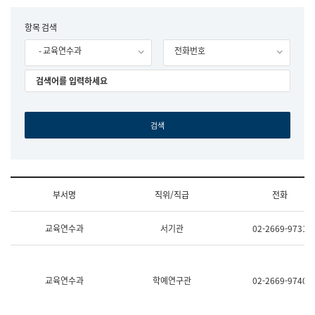
립
국
F
항목 검색
어
o
원
- 교육연수과
전화번호
r
조
m
직
도
국
어
원
원
장
기
획
연
수
부서명
직위/직급
전화
부
기
조
획
교육연수과
서기관
02-2669-9731
직
운
및
영
업
과
무
공
소
공
교육연수과
학예연구관
02-2669-9740
개
언
(부
어
서
과