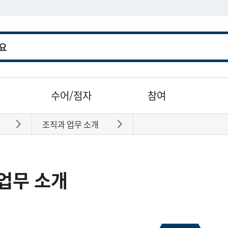
수어/점자
참여
조직과 업무 소개
바로가기
바로가기
업무 소개