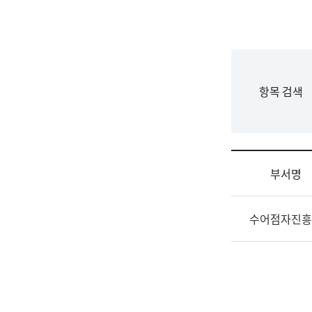
국
립
국
어
원
F
항목 검색
조
o
직
r
도
m
국
어
부서명
원
원
조
장
수어점자진흥
직
기
및
획
업
연
무
수
소
부
개
기