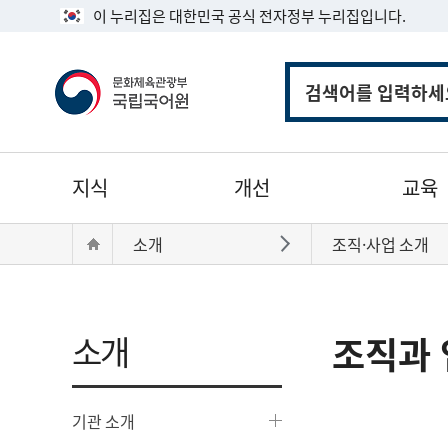
이 누리집은 대한민국 공식 전자정부 누리집입니다.
통
합
검
색
주
지식
개선
교육
메
뉴
현
Home
소개
조직·사업 소개
바로가기
재
위
치:
소개
조직과 
기관 소개