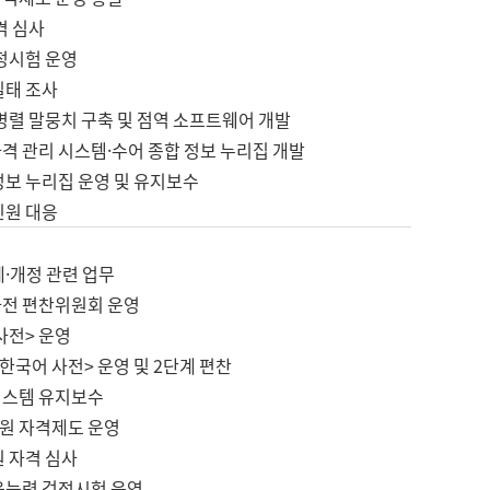
격 심사
검정시험 운영
실태 조사
병렬 말뭉치 구축 및 점역 소프트웨어 개발
격 관리 시스템·수어 종합 정보 누리집 개발
정보 누리집 운영 및 유지보수
민원 대응
제·개정 관련 업무
사전 편찬위원회 운영
사전> 운영
한국어 사전> 운영 및 2단계 편찬
시스템 유지보수
원 자격제도 운영
원 자격 심사
육능력 검정시험 운영