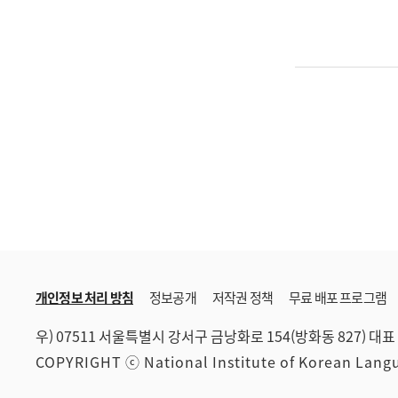
개인정보 처리 방침
정보공개
저작권 정책
무료 배포 프로그램
우) 07511 서울특별시 강서구 금낭화로 154(방화동 827)
대표 
COPYRIGHT ⓒ National Institute of Korean Lan