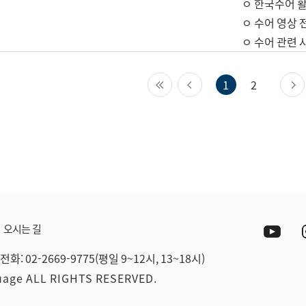
ㅇ 한국수어 활
ㅇ 수어 영상 
ㅇ 수어 관련 
첫 페이지
이전 페이지
1
2
Yout
오시는 길
전화: 02-2669-9775(평일 9~12시, 13~18시)
guage ALL RIGHTS RESERVED.