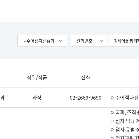
- 수어점자진흥과
전화번호
직위/직급
전화
과
과장
02-2669-9690
ㅇ 수어점자진
ㅇ 국회, 조직 
ㅇ 점자 법규 
ㅇ 점자 규범 
ㅇ 점자교원 