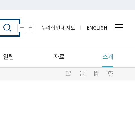
누리집 안내 지도
ENGLISH
전체 
축소
확대
알림
자료
소개
주소 복사
프린트
점자파일 내려받기
점자뷰어 보