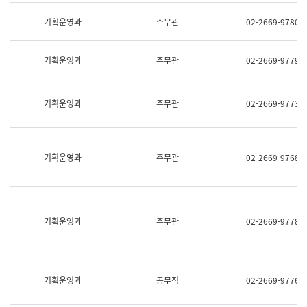
명,
교
직
기획운영과
주무관
02-2669-9780
육
위/
연
직
수
급,
과
기획운영과
주무관
02-2669-9779
전
어
화,
문
담
연
당
기획운영과
주무관
02-2669-9773
구
업
실
무)
어
문
연
기획운영과
주무관
02-2669-9768
구
과
어
문
연
구
기획운영과
주무관
02-2669-9778
과
(사
전
팀)
언
기획운영과
공무직
02-2669-9776
어
정