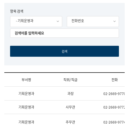
립
국
F
항목 검색
어
o
원
- 기획운영과
전화번호
r
조
m
직
도
국
어
원
원
장
기
획
연
수
부서명
직위/직급
전화
부
기
조
획
기획운영과
과장
02-2669-9770
직
운
및
영
업
과
기획운영과
사무관
02-2669-9772
무
공
소
공
개
언
기획운영과
주무관
02-2669-9774
(부
어
서
과