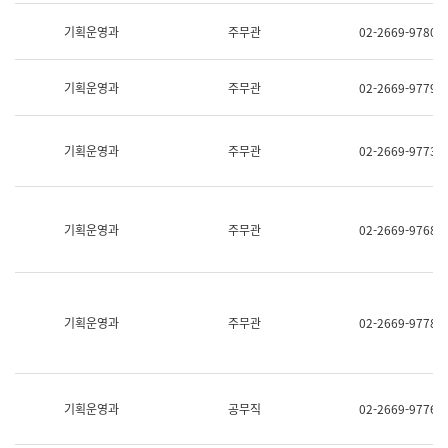
명,
교
직
기획운영과
주무관
02-2669-9780
육
위/
연
직
수
급,
과
기획운영과
주무관
02-2669-9779
전
어
화,
문
담
연
당
기획운영과
주무관
02-2669-9773
구
업
실
무)
어
문
연
기획운영과
주무관
02-2669-9768
구
과
어
문
연
구
기획운영과
주무관
02-2669-9778
과
(사
전
팀)
언
기획운영과
공무직
02-2669-9776
어
정