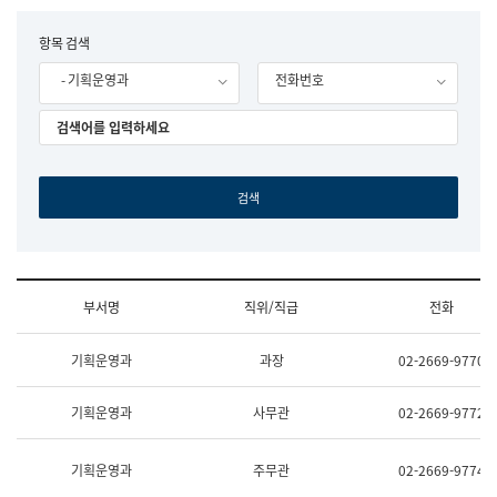
립
국
F
항목 검색
어
o
원
- 기획운영과
전화번호
r
조
m
직
도
국
어
원
원
장
기
획
연
수
부서명
직위/직급
전화
부
기
조
획
기획운영과
과장
02-2669-9770
직
운
및
영
업
과
기획운영과
사무관
02-2669-9772
무
공
소
공
개
언
기획운영과
주무관
02-2669-9774
(부
어
서
과