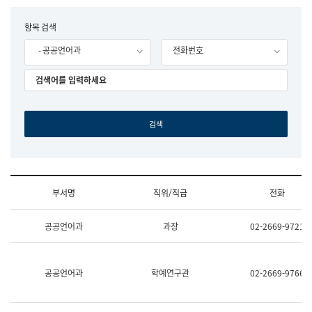
립
국
F
항목 검색
어
o
원
- 공공언어과
전화번호
r
조
m
직
도
국
어
원
원
장
기
획
연
수
부서명
직위/직급
전화
부
기
조
획
공공언어과
과장
02-2669-9721
직
운
및
영
업
과
무
공
공공언어과
학예연구관
02-2669-9766
소
공
개
언
(부
어
서
과