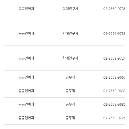
명,
교
공공언어과
학예연구사
02-2669-9738
직
육
위/
연
직
수
급,
과
전
어
공공언어과
학예연구사
02-2669-9733
화,
문
담
연
당
구
업
실
무)
어
공공언어과
학예연구사
02-2669-9724
문
연
구
과
공공언어과
공무직
02-2669-9667
어
문
연
공공언어과
공무직
02-2669-9639
구
과
(사
공공언어과
공무직
02-2669-9680
전
팀)
언
공공언어과
공무직
02-2669-9728
어
정