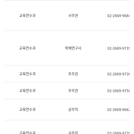
명,
교
직
육
위/
연
교육연수과
사무관
02-2669-9684
직
수
급,
과
전
어
화,
문
담
연
당
구
교육연수과
학예연구사
02-2669-9735
업
실
무)
어
문
연
구
교육연수과
주무관
02-2669-9736
과
어
문
교육연수과
주무관
02-2669-9758
연
구
과
(사
교육연수과
공무직
02-2669-9662
전
팀)
언
어
정
교육연수과
공무직
02-2669-9729