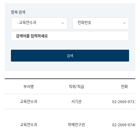
립
국
F
항목 검색
어
o
원
- 교육연수과
전화번호
r
조
m
직
도
국
어
원
원
장
기
획
연
수
부서명
직위/직급
전화
부
기
조
획
교육연수과
서기관
02-2669-9731
직
운
및
영
업
과
무
공
소
공
교육연수과
학예연구관
02-2669-9740
개
언
(부
어
서
과