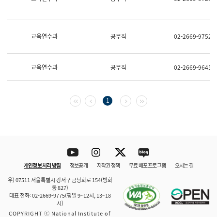
보
과
한
국
교육연수과
공무직
02-2669-9752
어
진
흥
과
교육연수과
공무직
02-2669-9645
수
어
점
자
첫 페이지
이전 페이지
다음 페이지
마지막 페이지
1
진
흥
과
Youtube
Instagram
Twitter
blog
개인정보 처리 방침
정보공개
저작권 정책
무료 배포 프로그램
오시는 길
바로 가기
문체부와 소속기관
우) 07511 서울특별시 강서구 금낭화로 154(방화
동 827)
대표 전화: 02-2669-9775(평일 9~12시, 13~18
시)
COPYRIGHT ⓒ National Institute of