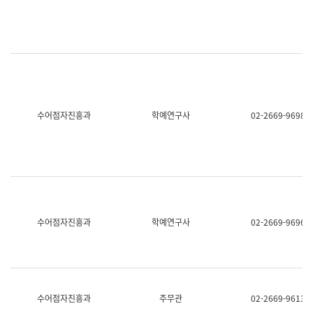
명,
교
직
육
위/
연
직
수
급,
과
전
어
화,
문
담
연
당
구
수어점자진흥과
학예연구사
02-2669-9698
업
실
무)
어
문
연
구
과
어
문
연
수어점자진흥과
학예연구사
02-2669-9696
구
과
(사
전
팀)
언
어
수어점자진흥과
주무관
02-2669-9613
정