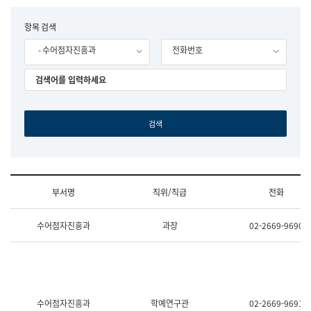
립
국
F
항목 검색
어
o
원
- 수어점자진흥과
전화번호
r
조
m
직
도
국
어
원
원
장
기
획
연
수
부서명
직위/직급
전화
부
기
조
획
수어점자진흥과
과장
02-2669-9690
직
운
및
영
업
과
무
공
소
공
개
언
(부
어
수어점자진흥과
학예연구관
02-2669-9691
서
과