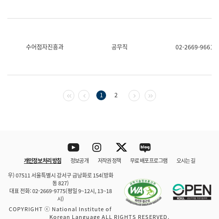
수어점자진흥과
공무직
02-2669-9661
첫 페이지
이전 페이지
다음 페이지
마지막 페이지
1
2
Youtube
Instagram
Twitter
blog
개인정보 처리 방침
정보공개
저작권 정책
무료 배포 프로그램
오시는 길
바로 가기
문체부와 소속기관
우) 07511 서울특별시 강서구 금낭화로 154(방화
동 827)
대표 전화: 02-2669-9775(평일 9~12시, 13~18
시)
COPYRIGHT ⓒ National Institute of
Korean Language ALL RIGHTS RESERVED.