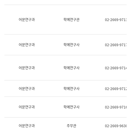
명,
교
직
육
위/
연
직
어문연구과
학예연구관
02-2669-9713
수
급,
과
전
어
화,
문
담
연
당
구
어문연구과
학예연구사
02-2669-9717
업
실
무)
어
문
연
어문연구과
학예연구사
02-2669-9714
구
과
어
문
어문연구과
학예연구사
02-2669-9712
연
구
과
(사
어문연구과
학예연구사
02-2669-9716
전
팀)
언
어
어문연구과
주무관
02-2669-9630
정