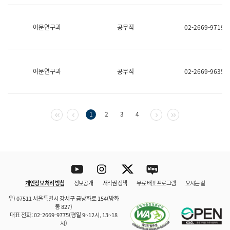
보
과
한
어문연구과
공무직
02-2669-9719
국
어
진
흥
과
어문연구과
공무직
02-2669-9635
수
어
점
자
진
첫 페이지
이전 페이지
다음 페이지
마지막 페이지
1
2
3
4
흥
과
Youtube
Instagram
Twitter
blog
개인정보 처리 방침
정보공개
저작권 정책
무료 배포 프로그램
오시는 길
바로 가기
문체부와 소속기관
우) 07511 서울특별시 강서구 금낭화로 154(방화
동 827)
대표 전화: 02-2669-9775(평일 9~12시, 13~18
시)