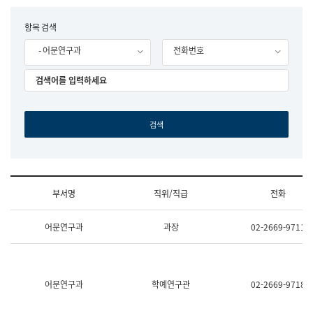
립
국
F
항목 검색
어
o
원
- 어문연구과
전화번호
r
조
m
직
도
국
어
원
원
장
기
획
연
수
부서명
직위/직급
전화
부
기
조
획
어문연구과
과장
02-2669-9711
직
운
및
영
업
과
무
공
소
공
어문연구과
학예연구관
02-2669-9718
개
언
(부
어
서
과