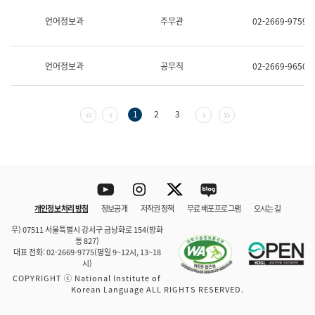
보
과
언어정보과
주무관
02-2669-9759
한
국
어
언어정보과
공무직
02-2669-9650
진
흥
과
수
첫 페이지
이전 페이지
다음 페이지
마지막 페이지
1
2
3
어
점
자
진
흥
과
Youtube
Instagram
Twitter
blog
개인정보 처리 방침
정보공개
저작권 정책
무료 배포 프로그램
오시는 길
바로 가기
문체부와 소속기관
우) 07511 서울특별시 강서구 금낭화로 154(방화
동 827)
대표 전화: 02-2669-9775(평일 9~12시, 13~18
시)
COPYRIGHT ⓒ National Institute of
Korean Language ALL RIGHTS RESERVED.