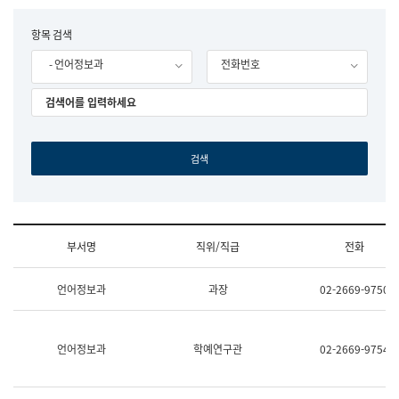
립
국
F
항목 검색
어
o
원
- 언어정보과
전화번호
r
조
m
직
도
국
어
원
원
장
기
획
연
수
부서명
직위/직급
전화
부
기
조
획
언어정보과
과장
02-2669-9750
직
운
및
영
업
과
무
공
언어정보과
학예연구관
02-2669-9754
소
공
개
언
(부
어
서
과