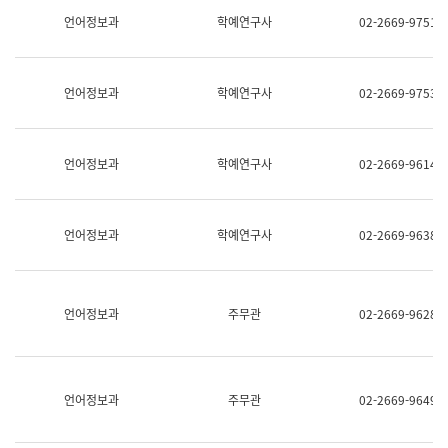
명,
교
언어정보과
학예연구사
02-2669-9751
직
육
위/
연
직
수
급,
과
언어정보과
학예연구사
02-2669-9753
전
어
화,
문
담
연
당
구
언어정보과
학예연구사
02-2669-9614
업
실
무)
어
문
연
언어정보과
학예연구사
02-2669-9638
구
과
어
문
연
언어정보과
주무관
02-2669-9628
구
과
(사
전
팀)
언어정보과
주무관
02-2669-9649
언
어
정