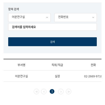
립
국
F
항목 검색
어
o
원
어문연구실
전화번호
r
조
m
직
도
국
어
원
원
장
기
획
연
수
부서명
직위/직급
전화
부
기
조
획
어문연구실
실장
02-2669-9710
직
운
및
영
업
과
무
공
첫 페이지
이전 페이지
다음 페이지
마지막 페이지
1
소
공
개
언
(부
어
서
과