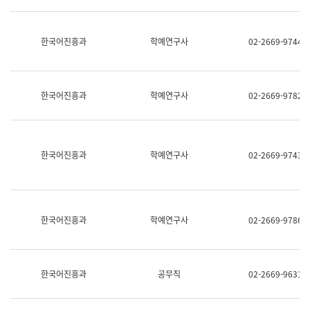
명,
교
직
육
위/
연
한국어진흥과
학예연구사
02-2669-9744
직
수
급,
과
전
어
화,
문
담
연
한국어진흥과
학예연구사
02-2669-9782
당
구
업
실
무)
어
문
연
한국어진흥과
학예연구사
02-2669-9743
구
과
어
문
연
한국어진흥과
학예연구사
02-2669-9786
구
과
(사
전
팀)
한국어진흥과
공무직
02-2669-9631
언
어
정