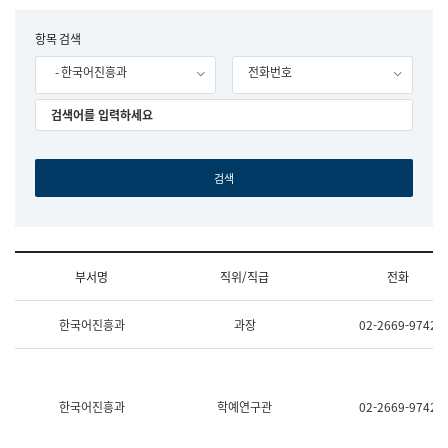
립
국
F
항목 검색
어
o
원
- 한국어진흥과
전화번호
r
조
m
직
도
국
어
원
원
장
기
획
연
수
부서명
직위/직급
전화
부
기
조
획
한국어진흥과
과장
02-2669-9742
직
운
및
영
업
과
무
공
소
공
한국어진흥과
학예연구관
02-2669-9742
개
언
(부
어
서
과