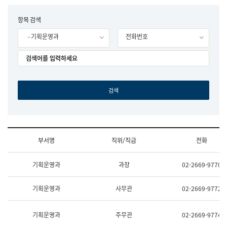
립
국
F
항목 검색
어
o
원
- 기획운영과
전화번호
r
조
m
직
도
국
어
원
원
장
기
획
연
수
부서명
직위/직급
전화
부
기
조
획
기획운영과
과장
02-2669-9770
직
운
및
영
업
과
기획운영과
사무관
02-2669-9772
무
공
소
공
개
언
기획운영과
주무관
02-2669-9774
(부
어
서
과