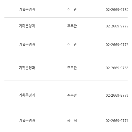
명,
교
직
기획운영과
주무관
02-2669-9780
육
위/
연
직
수
급,
과
기획운영과
주무관
02-2669-9779
전
어
화,
문
담
연
당
기획운영과
주무관
02-2669-9773
구
업
실
무)
어
문
연
기획운영과
주무관
02-2669-9768
구
과
어
문
연
구
기획운영과
주무관
02-2669-9778
과
(사
전
팀)
언
기획운영과
공무직
02-2669-9776
어
정