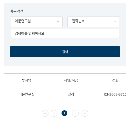
립
국
F
항목 검색
어
o
원
어문연구실
전화번호
r
조
m
직
도
국
어
원
원
장
기
획
연
수
부서명
직위/직급
전화
부
기
조
획
어문연구실
실장
02-2669-9710
직
운
및
영
업
과
무
공
첫 페이지
이전 페이지
다음 페이지
마지막 페이지
1
소
공
개
언
(부
어
서
과