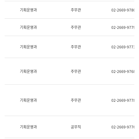
명,
교
직
기획운영과
주무관
02-2669-9780
육
위/
연
직
수
급,
과
기획운영과
주무관
02-2669-9779
전
어
화,
문
담
연
당
기획운영과
주무관
02-2669-9773
구
업
실
무)
어
문
연
기획운영과
주무관
02-2669-9768
구
과
어
문
연
구
기획운영과
주무관
02-2669-9778
과
(사
전
팀)
언
기획운영과
공무직
02-2669-9776
어
정