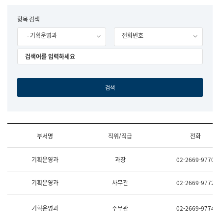
립
국
F
항목 검색
어
o
원
- 기획운영과
전화번호
r
조
m
직
도
국
어
원
원
장
기
획
연
수
부서명
직위/직급
전화
부
기
조
획
기획운영과
과장
02-2669-9770
직
운
및
영
업
과
기획운영과
사무관
02-2669-9772
무
공
소
공
개
언
기획운영과
주무관
02-2669-9774
(부
어
서
과