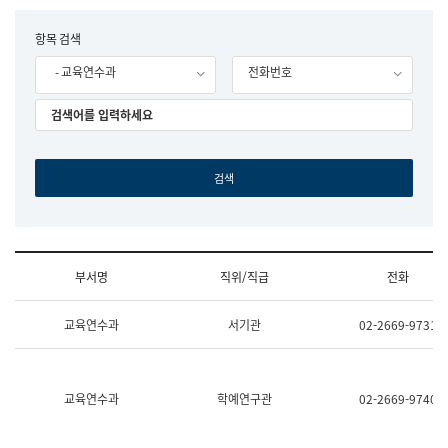
립
국
F
항목 검색
어
o
원
- 교육연수과
전화번호
r
조
m
직
도
국
어
원
원
장
기
획
연
수
부서명
직위/직급
전화
부
기
조
획
교육연수과
서기관
02-2669-9731
직
운
및
영
업
과
무
공
소
공
교육연수과
학예연구관
02-2669-9740
개
언
(부
어
서
과