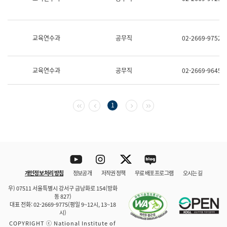
보
과
한
국
교육연수과
공무직
02-2669-9752
어
진
흥
과
교육연수과
공무직
02-2669-9645
수
어
점
자
첫 페이지
이전 페이지
다음 페이지
마지막 페이지
1
진
흥
과
Youtube
Instagram
Twitter
blog
개인정보 처리 방침
정보공개
저작권 정책
무료 배포 프로그램
오시는 길
바로 가기
문체부와 소속기관
우) 07511 서울특별시 강서구 금낭화로 154(방화
동 827)
대표 전화: 02-2669-9775(평일 9~12시, 13~18
시)
COPYRIGHT ⓒ National Institute of