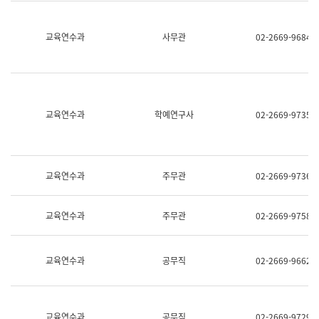
명,
교
직
육
위/
연
교육연수과
사무관
02-2669-9684
직
수
급,
과
전
어
화,
문
담
연
당
구
교육연수과
학예연구사
02-2669-9735
업
실
무)
어
문
연
구
교육연수과
주무관
02-2669-9736
과
어
문
교육연수과
주무관
02-2669-9758
연
구
과
(사
교육연수과
공무직
02-2669-9662
전
팀)
언
어
정
교육연수과
공무직
02-2669-9729