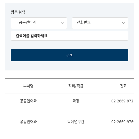
립
국
F
항목 검색
어
o
원
- 공공언어과
전화번호
r
조
m
직
도
국
어
원
원
장
기
획
연
수
부서명
직위/직급
전화
부
기
조
획
공공언어과
과장
02-2669-9721
직
운
및
영
업
과
무
공
공공언어과
학예연구관
02-2669-9766
소
공
개
언
(부
어
서
과