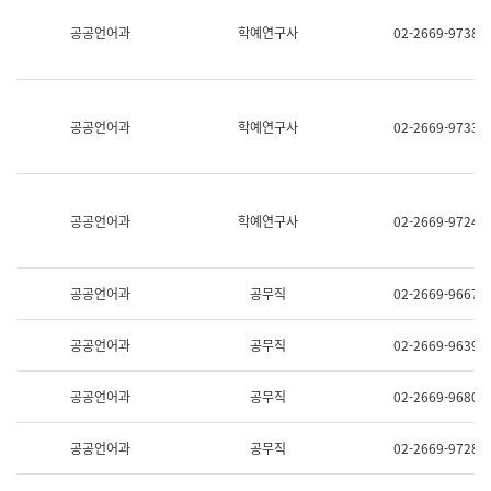
명,
교
공공언어과
학예연구사
02-2669-9738
직
육
위/
연
직
수
급,
과
전
어
공공언어과
학예연구사
02-2669-9733
화,
문
담
연
당
구
업
실
무)
어
공공언어과
학예연구사
02-2669-9724
문
연
구
과
공공언어과
공무직
02-2669-9667
어
문
연
공공언어과
공무직
02-2669-9639
구
과
(사
공공언어과
공무직
02-2669-9680
전
팀)
언
공공언어과
공무직
02-2669-9728
어
정