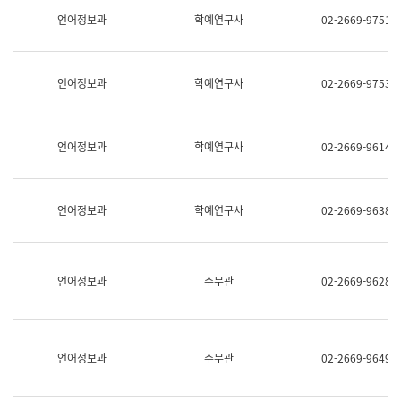
명,
교
언어정보과
학예연구사
02-2669-9751
직
육
위/
연
직
수
급,
과
언어정보과
학예연구사
02-2669-9753
전
어
화,
문
담
연
당
구
언어정보과
학예연구사
02-2669-9614
업
실
무)
어
문
연
언어정보과
학예연구사
02-2669-9638
구
과
어
문
연
언어정보과
주무관
02-2669-9628
구
과
(사
전
팀)
언어정보과
주무관
02-2669-9649
언
어
정