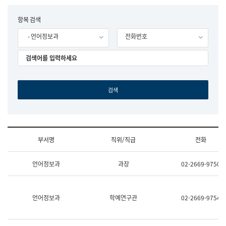
립
국
F
항목 검색
어
o
원
- 언어정보과
전화번호
r
조
m
직
도
국
어
원
원
장
기
획
연
수
부서명
직위/직급
전화
부
기
조
획
언어정보과
과장
02-2669-9750
직
운
및
영
업
과
무
공
언어정보과
학예연구관
02-2669-9754
소
공
개
언
(부
어
서
과