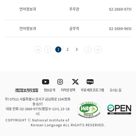
보
과
언어정보과
주무관
02-2669-9759
한
국
어
언어정보과
공무직
02-2669-9650
진
흥
과
수
첫 페이지
이전 페이지
다음 페이지
마지막 페이지
1
2
3
어
점
자
진
흥
과
Youtube
Instagram
Twitter
blog
개인정보 처리 방침
정보공개
저작권 정책
무료 배포 프로그램
오시는 길
바로 가기
문체부와 소속기관
우) 07511 서울특별시 강서구 금낭화로 154(방화
동 827)
대표 전화: 02-2669-9775(평일 9~12시, 13~18
시)
COPYRIGHT ⓒ National Institute of
Korean Language ALL RIGHTS RESERVED.