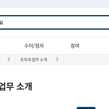
수어/점자
참여
조직과 업무 소개
바로가기
바로가기
업무 소개