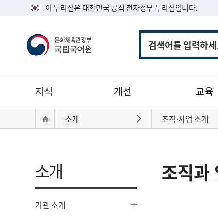
이 누리집은 대한민국 공식 전자정부 누리집입니다.
통
합
검
색
주
지식
개선
교육
메
뉴
현
Home
소개
조직·사업 소개
바로가기
재
위
치:
소개
조직과 
기관 소개