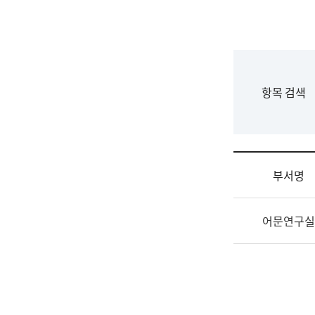
국
립
국
어
원
F
항목 검색
조
o
직
r
도
m
국
어
부서명
원
원
조
장
어문연구실
직
기
및
획
업
연
무
수
소
부
개
기