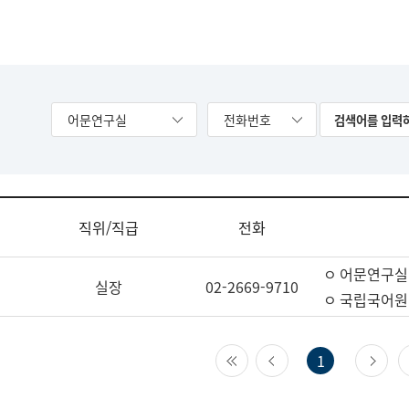
어문연구실
전화번호
직위/직급
전화
ㅇ 어문연구실
실장
02-2669-9710
ㅇ 국립국어원
첫 페이지
이전 페이지
다
1