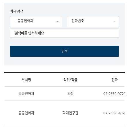
립
국
F
항목 검색
어
o
원
- 공공언어과
전화번호
r
조
m
직
도
국
어
원
원
장
기
획
연
수
부서명
직위/직급
전화
부
기
조
획
공공언어과
과장
02-2669-9721
직
운
및
영
업
과
무
공
공공언어과
학예연구관
02-2669-9766
소
공
개
언
(부
어
서
과