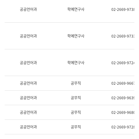
명,
교
공공언어과
학예연구사
02-2669-9738
직
육
위/
연
직
수
급,
과
전
어
공공언어과
학예연구사
02-2669-9733
화,
문
담
연
당
구
업
실
무)
어
공공언어과
학예연구사
02-2669-9724
문
연
구
과
공공언어과
공무직
02-2669-9667
어
문
연
공공언어과
공무직
02-2669-9639
구
과
(사
공공언어과
공무직
02-2669-9680
전
팀)
언
공공언어과
공무직
02-2669-9728
어
정