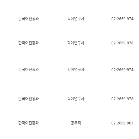
명,
교
직
육
위/
연
한국어진흥과
학예연구사
02-2669-9744
직
수
급,
과
전
어
화,
문
담
연
한국어진흥과
학예연구사
02-2669-9782
당
구
업
실
무)
어
문
연
한국어진흥과
학예연구사
02-2669-9743
구
과
어
문
연
한국어진흥과
학예연구사
02-2669-9786
구
과
(사
전
팀)
한국어진흥과
공무직
02-2669-9631
언
어
정