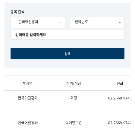
립
국
F
항목 검색
어
o
원
- 한국어진흥과
전화번호
r
조
m
직
도
국
어
원
원
장
기
획
연
수
부서명
직위/직급
전화
부
기
조
획
한국어진흥과
과장
02-2669-9742
직
운
및
영
업
과
무
공
소
공
한국어진흥과
학예연구관
02-2669-9742
개
언
(부
어
서
과