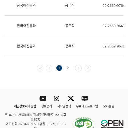
보
한국어진흥과
공무직
02-2669-9764
과
한
국
어
한국어진흥과
공무직
02-2669-9641
진
흥
과
수
한국어진흥과
공무직
02-2669-9678
어
점
자
진
흥
첫 페이지
이전 페이지
다음 페이지
마지막 페이지
1
2
과
Youtube
Instagram
Twitter
blog
개인정보 처리 방침
정보공개
저작권 정책
무료 배포 프로그램
오시는 길
바로 가기
문체부와 소속기관
우) 07511 서울특별시 강서구 금낭화로 154(방화
동 827)
대표 전화: 02-2669-9775(평일 9~12시, 13~18