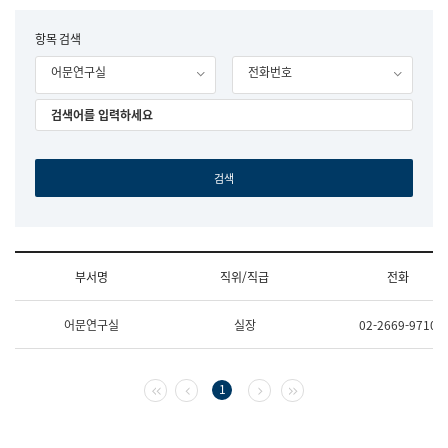
립
국
F
항목 검색
어
o
원
어문연구실
전화번호
r
조
m
직
도
국
어
원
원
장
기
획
연
수
부서명
직위/직급
전화
부
기
조
획
어문연구실
실장
02-2669-9710
직
운
및
영
업
과
무
공
첫 페이지
이전 페이지
다음 페이지
마지막 페이지
1
소
공
개
언
(부
어
서
과