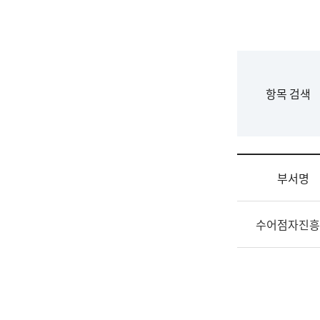
국
립
국
어
원
F
항목 검색
조
o
직
r
도
m
국
어
부서명
원
원
조
장
수어점자진흥
직
기
및
획
업
연
무
수
소
부
개
기