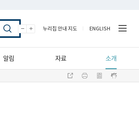
누리집 안내 지도
ENGLISH
전체 
축소
확대
알림
자료
소개
주소 복사
프린트
점자파일 내려받기
점자뷰어 보