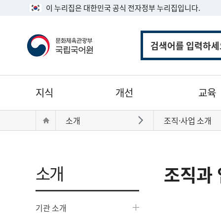
이 누리집은 대한민국 공식 전자정부 누리집입니다.
통
합
검
색
주
지식
개선
교육
메
뉴
현
Home
소개
조직·사업 소개
바로가기
재
위
치:
소개
조직과 
기관 소개