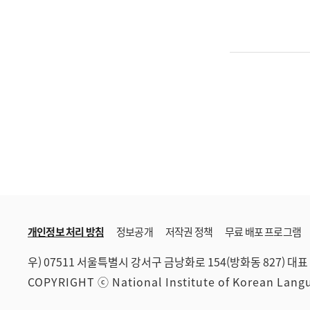
개인정보 처리 방침
정보공개
저작권 정책
무료 배포 프로그램
우) 07511 서울특별시 강서구 금낭화로 154(방화동 827)
대표 
COPYRIGHT ⓒ National Institute of Korean Lan