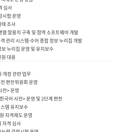
격 심사
검정시험 운영
실태 조사
병렬 말뭉치 구축 및 점역 소프트웨어 개발
격 관리 시스템·수어 종합 정보 누리집 개발
정보 누리집 운영 및 유지보수
민원 대응
제·개정 관련 업무
사전 편찬위원회 운영
사전> 운영
한국어 사전> 운영 및 2단계 편찬
시스템 유지보수
원 자격제도 운영
원 자격 심사
육능력 검정시험 운영