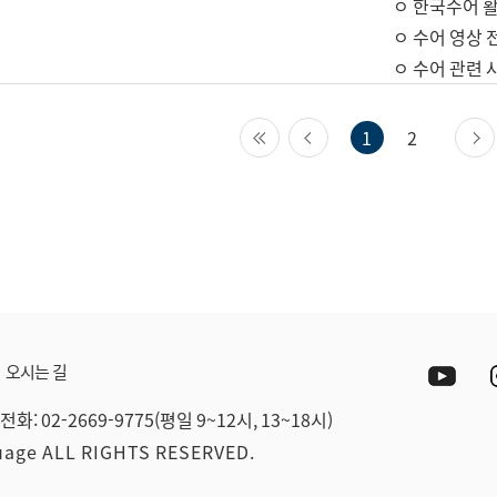
ㅇ 한국수어 활
ㅇ 수어 영상 
ㅇ 수어 관련 
첫 페이지
이전 페이지
1
2
Yout
오시는 길
전화: 02-2669-9775(평일 9~12시, 13~18시)
guage ALL RIGHTS RESERVED.