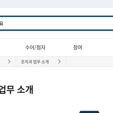
수어/점자
참여
조직과 업무 소개
바로가기
바로가기
업무 소개