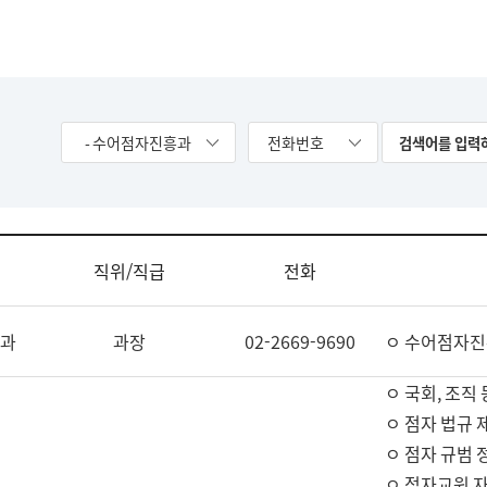
- 수어점자진흥과
전화번호
직위/직급
전화
과
과장
02-2669-9690
ㅇ 수어점자진
ㅇ 국회, 조직 
ㅇ 점자 법규 
ㅇ 점자 규범 
ㅇ 점자교원 