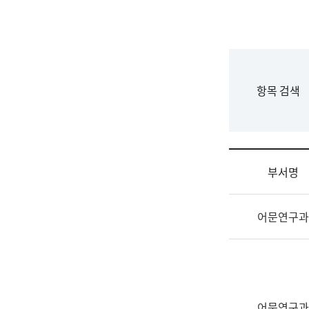
국
립
국
어
원
F
항목 검색
조
o
직
r
도
m
국
어
부서명
원
원
조
장
어문연구과
직
기
및
획
업
연
무
수
소
부
개
기
어문연구과