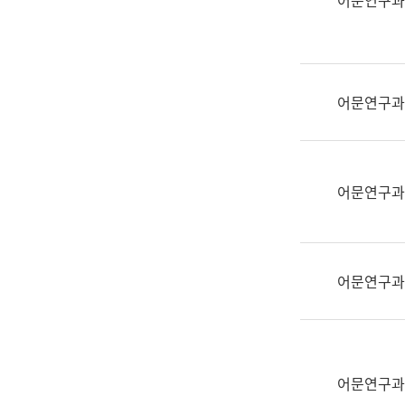
어문연구과
실
어
문
연
구
어문연구과
과
어
문
연
어문연구과
구
과
(사
전
어문연구과
팀)
언
어
정
보
어문연구과
과