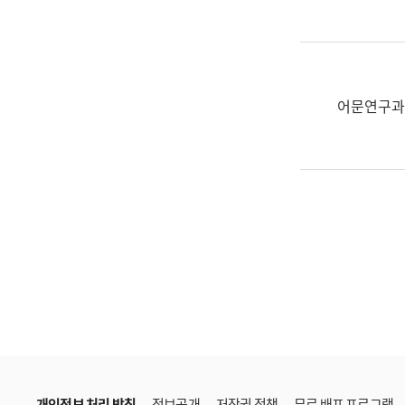
한
국
어
진
흥
어문연구과
과
수
어
점
자
진
흥
과
개인정보 처리 방침
정보공개
저작권 정책
무료 배포 프로그램