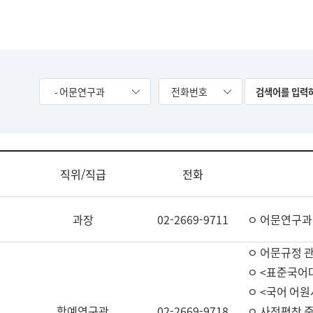
- 어문연구과
전화번호
직위/직급
전화
과장
02-2669-9711
ㅇ 어문연구과
ㅇ 어문규정 
ㅇ <표준국어
ㅇ <국어 어원
학예연구관
02-2669-9718
ㅇ 사전편찬 