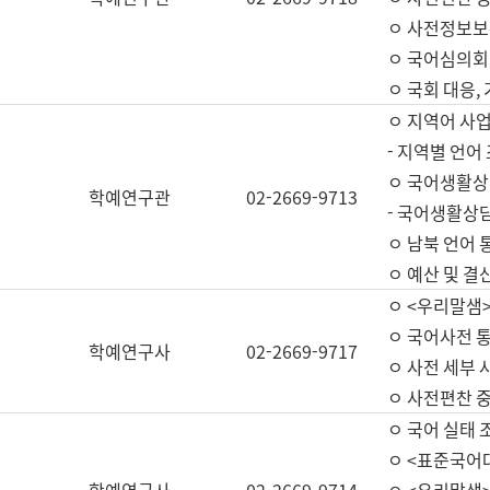
ㅇ 사전정보보
ㅇ 국어심의회
ㅇ 국회 대응,
ㅇ 지역어 사
- 지역별 언어
ㅇ 국어생활상
학예연구관
02-2669-9713
- 국어생활상담
ㅇ 남북 언어 
ㅇ 예산 및 결산(
ㅇ <우리말샘>
ㅇ 국어사전 통
학예연구사
02-2669-9717
ㅇ 사전 세부 사
ㅇ 사전편찬 
ㅇ 국어 실태 
ㅇ <표준국어